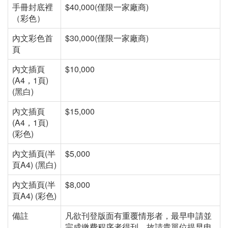
手冊封底裡
$40,000(僅限一家廠商)
（彩色）
內文彩色首
$30,000(僅限一家廠商)
頁
內文插頁
$10,000
(A4，1頁)
(黑白)
內文插頁
$15,000
(A4，1頁)
(彩色)
內文插頁(半
$5,000
頁A4) (黑白)
內文插頁(半
$8,000
頁A4) (彩色)
備註
凡欲刊登版面有重覆情形者，最早申請並
完成繳費程序者得刊，故請貴單位提早申