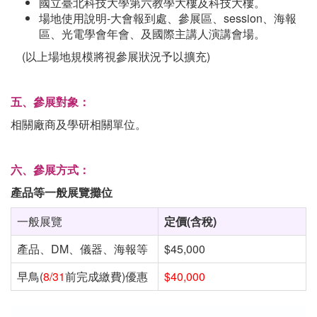
國立臺北科技大學第六教學大樓及科技大樓。
場地使用說明-大會報到處、參展區、session、海報
區、光電學會年會、及國際主講人演講會場。
(以上場地規模將視參展狀況予以擴充)
五、參展對象：
相關廠商及學研相關單位。
六、參展方式：
產品等一般展覽攤位
一般展覽
定價
(
含稅
)
產品、DM、儀器、海報等
$45,000
早鳥(
8/31
前完成繳費)優惠
$40,000