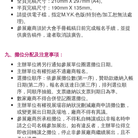
全頁完稿尺寸：210mm X 297mm (A4)。
半頁完稿尺寸：190mm X 135mm。
請提供電子檔，指定M.Y.K.色版(特別色/加工恕無法處
理)。
參展廠商須於大會手冊截稿日前完成報名手續，並提
供廣告稿件，違者取消該廣告。
九、攤位分配及注意事項：
主辦單位將另行通知參展單位圈選攤位日期。
主辦單位有權拒絕不適廠商報名。
選攤位順序：依參展攤位數(第一序)，贊助款繳納入帳
日期(第二序)，報名表送達日(第三序)，排列選位順
序，同順序抽籤。支票繳納以支票到期日為準。
數家廠商不得合併登記圈選攤位。
主辦單位有權視展場容納狀況刪減廠商申請攤位數，
或變更展出日期及場地，廠商不得有異議。
參展廠商所承租攤位，不得私自轉讓或以非報名時申
請之公司名稱參加展出。如有違反者，主辦單位得立
即收回轉讓之攤位，停止非參展廠商繼續展出，且不