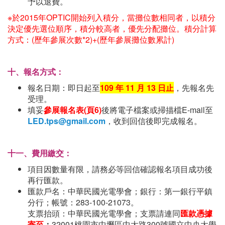
予以退費。
※於2015年OPTIC開始列入積分，當攤位數相同者，以積分
決定優先選位順序，積分較高者，優先分配攤位。積分計算
方式：(歷年參展次數*2)+(歷年參展攤位數累計)
十、報名方式：
報名日期：即日起至
109
年
11
月 13
日止
，先報名先
受理。
填妥
參展報名表
(
頁
6)
後將電子檔案或掃描檔E-mail至
LED.tps@gmail.com
，收到回信後即完成報名。
十一、費用繳交：
項目因數量有限，請務必等回信確認報名項目成功後
再行匯款。
匯款戶名：中華民國光電學會；銀行：第一銀行平鎮
分行；帳號：283-100-21073。
支票抬頭：中華民國光電學會；支票請連同
匯款憑據
寄至
：
32001桃園市中壢區中大路300號國立中央大學