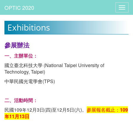
Toggl
navig
Exhibitions
參展辦法
一、主辦單位：
國立臺北科技大學 (National Taipei University of
Technology, Taipei)
中華民國光電學會(TPS)
二、活動時間：
民國109年12月3日(四)至12月5日(六)。
參展報名截止：
109
年
11
月13
日