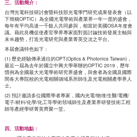
三、活動簡介：
台灣光電科技研討會暨科技部光電學門研究成果發表會（以
下簡稱OPTIC）為全國光電學術與產業界一年一度的盛會，
每年有平均高達一千餘人共同參與，相當於美國OSA年度會
議。藉此良機促使產官學界專家面對面討論技術發展主軸與
未來趨勢，打造光電研究與產業菁英交流之平台。
本屆會議特色如下：
(1) 歷史經驗傳承過往的OPT(Optics & Photonics Taiwan)，
最近一屆為去年於國立中興大學舉辦的OPTIC 2019，歷年
慣例為全國最大光電學術研究界盛會，與會者為全國及國際
間各大專院校的光電相關領域系所師生及光電相關產學界人
士。
(2) 預計邀請多位國際學者專家，國內光電/物理/生醫/電機/
電子/材料/化學/化工等學術領域師生及產業界研發技術工程
師等產經學研菁英齊聚一堂。
四、活動地點：