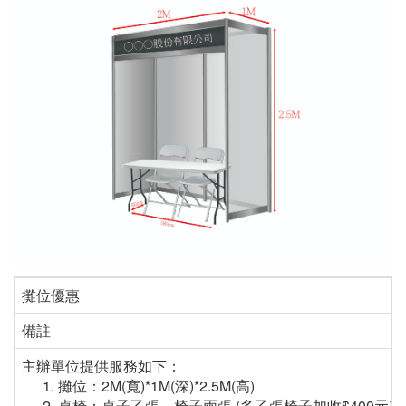
攤位優惠
備註
主辦單位提供服務如下：
攤位：2M(寬)*1M(深)*2.5M(高)
桌椅：桌子乙張、椅子兩張 (多乙張椅子加收$400元)