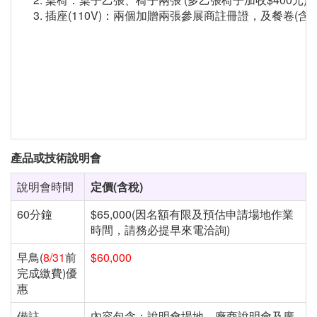
插座(110V)：兩個加贈兩張參展商註冊證，及餐卷(含12/
產品或技術說明會
說明會時間
定價
(
含稅
)
60分鐘
$65,000(因名額有限及預估申請場地作業
時間，請務必提早來電洽詢)
早鳥(
8/31
前
$60,000
完成繳費)優
惠
備註
內容包含：說明會場地、廠商說明會及廣