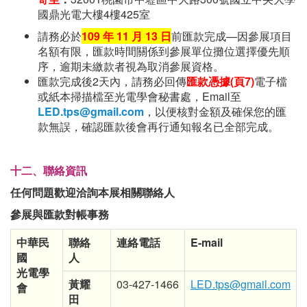
國鼎光電大樓4樓425室
請務必於
109
年
11
月
13
日
前匯款完成—因參展項目
名額有限，匯款時間關係到參展單位攤位選擇優先順
序，逾期未繳款者視為取消參展資格。
匯款完成後2天內，請務必回傳
匯款憑據
(
頁
7)
電子檔
或紙本掃描檔至光電學會秘書處，Email至
LED.tps@gmail.com
，以便核對金額及確保您的匯
款無誤，確認匯款後會再行通知報名已全部完成。
十二、聯絡資訊
任何問題歡迎洽詢本展相關聯絡人
參展與匯款對帳事務
中華民
聯絡
連絡電話
E-mail
國
人
光電學
黃耀
03-427-1466
LED.tps@gmail.com
會
田